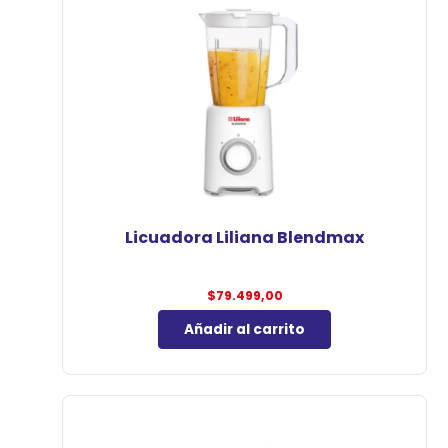
Licuadora Liliana Blendmax
$
79.499,00
Añadir al carrito