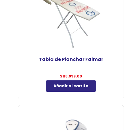
Tabla de Planchar Falmar
$
118.999,00
Añadir al carrito