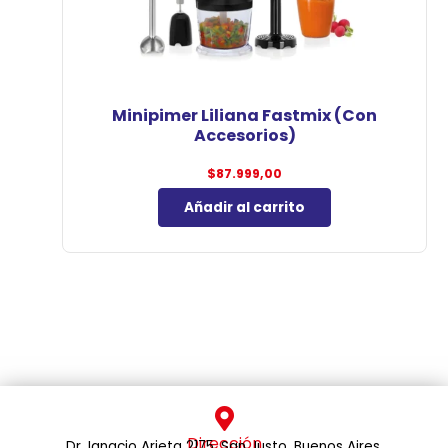
Minipimer Liliana Fastmix (Con
Accesorios)
$
87.999,00
Añadir al carrito
Dirección
Dr. Ignacio Arieta 2175. San Justo, Buenos Aires.