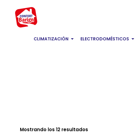
Ir
Ordenado
al
por
contenido
popularidad
Open Climatización
Op
CLIMATIZACIÓN
ELECTRODOMÉSTICOS
Mostrando los 12 resultados