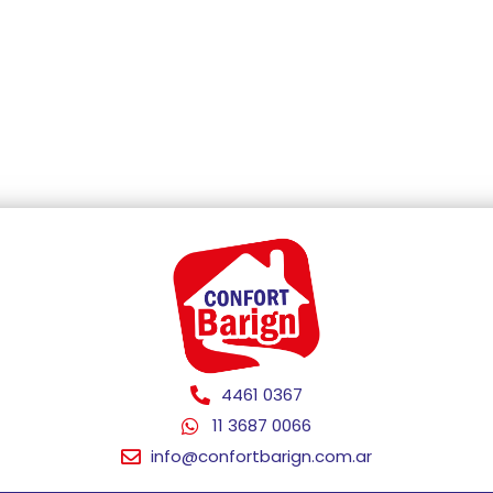
4461 0367
11 3687 0066
info@confortbarign.com.ar