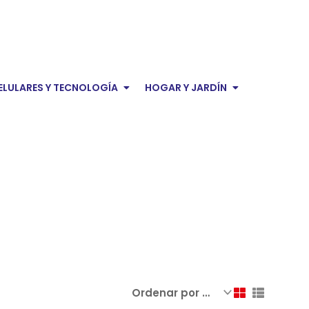
domésticos
Audio y Video
Open Celulares y tecnología
Open Hogar y 
ELULARES Y TECNOLOGÍA
HOGAR Y JARDÍN
onal