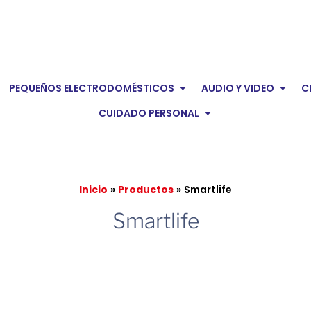
en Electrodomésticos
Open Pequeños Electro
Open 
PEQUEÑOS ELECTRODOMÉSTICOS
AUDIO Y VIDEO
C
Open Cuidado pers
CUIDADO PERSONAL
Inicio
Productos
Smartlife
Smartlife