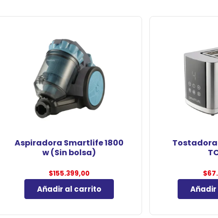
Aspiradora Smartlife 1800
Tostadora 
w (Sin bolsa)
TO
$
155.399,00
$
67
Añadir al carrito
Añadir 