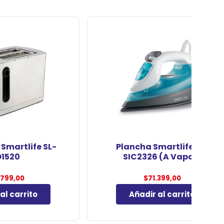
Smartlife SL-
Plancha Smartlife SL-
1520
SIC2326 (A Vapor)
.799,00
$
71.399,00
al carrito
Añadir al carrito