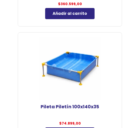
$
360.599,00
Añadir al carrito
Pileta Piletín 100x140x35
$
74.899,00