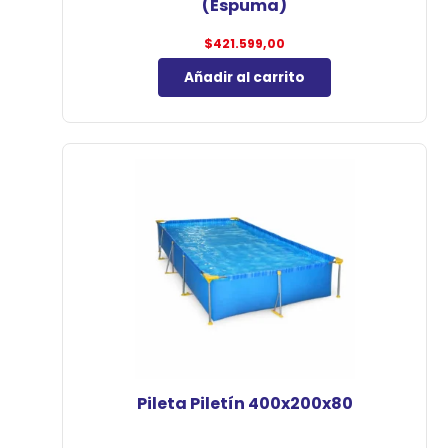
(Espuma)
$
421.599,00
Añadir al carrito
Pileta Piletín 400x200x80