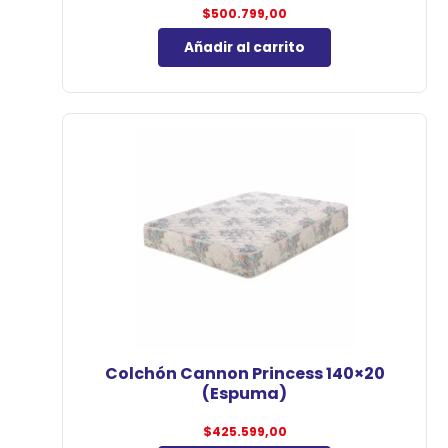
$
500.799,00
Añadir al carrito
Colchón Cannon Princess 140×20
(Espuma)
$
425.599,00