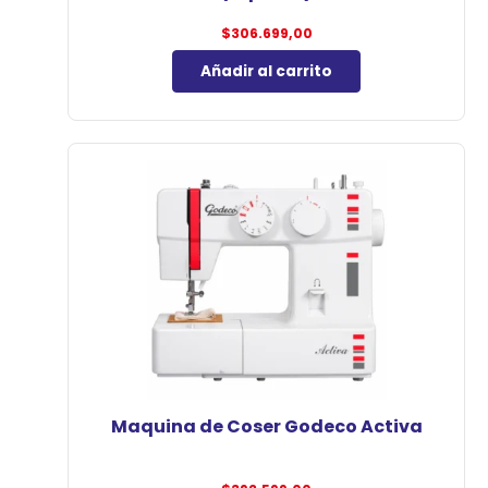
$
306.699,00
Añadir al carrito
Maquina de Coser Godeco Activa