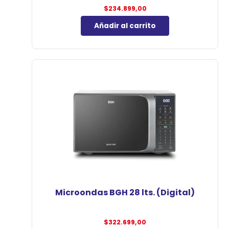
$
234.899,00
Añadir al carrito
Microondas BGH 28 lts. (Digital)
$
322.699,00