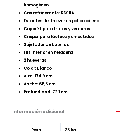
homogéneo
Gas refrigerante: R600A
Estantes del freezer en polipropileno
Cajón XL para frutas y verduras
Crisper para lácteos y embutidos
Sujetador de botellas
Luz interior en heladera
2 hueveras
Color: Blanco
Alto: 174,9 cm
Ancho: 66,5 cm
Profundidad: 72,1 cm
Información adicional
Peso
75 kg