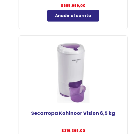
$
685.999,00
Añadir al carrito
Secarropa Kohinoor Vision 6,5 kg
$
319.399,00