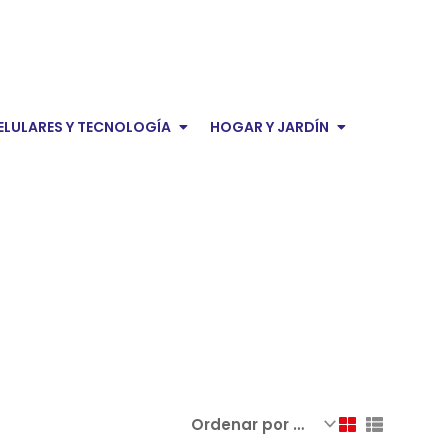
domésticos
Audio y Video
Open Celulares y tecnología
Open Hogar y 
ELULARES Y TECNOLOGÍA
HOGAR Y JARDÍN
onal