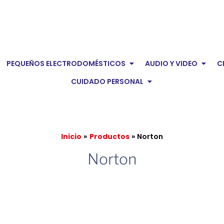
en Electrodomésticos
Open Pequeños Electro
Open 
PEQUEÑOS ELECTRODOMÉSTICOS
AUDIO Y VIDEO
C
Open Cuidado pers
CUIDADO PERSONAL
Inicio
Productos
Norton
Norton