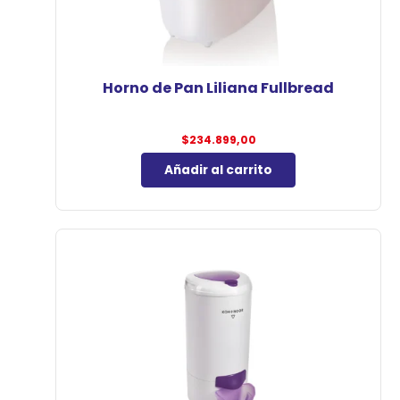
Horno de Pan Liliana Fullbread
$
234.899,00
Añadir al carrito