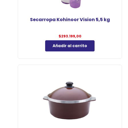
Secarropa Kohinoor Vision 5,5 kg
$
293.199,00
Añadir al carrito