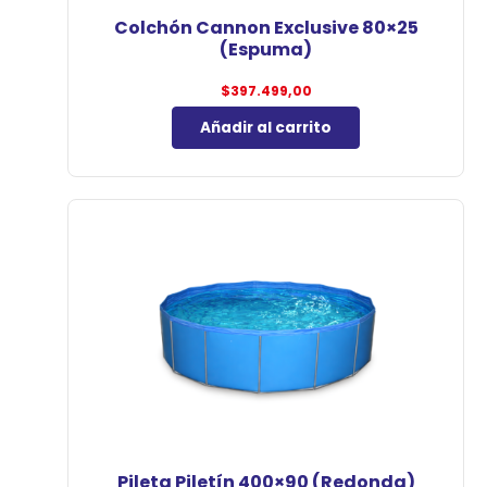
Colchón Cannon Exclusive 80×25
(Espuma)
$
397.499,00
Añadir al carrito
Pileta Piletín 400×90 (Redonda)