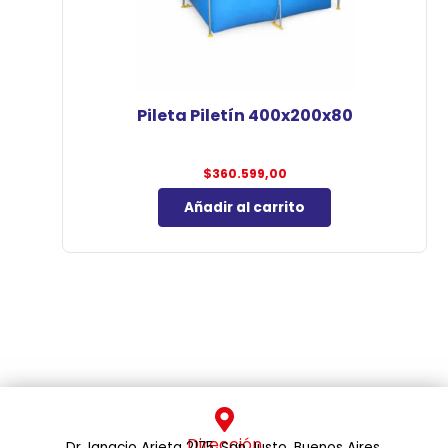
Pileta Piletín 400x200x80
$
360.599,00
Añadir al carrito
Dirección
Dr. Ignacio Arieta 2175. San Justo, Buenos Aires.