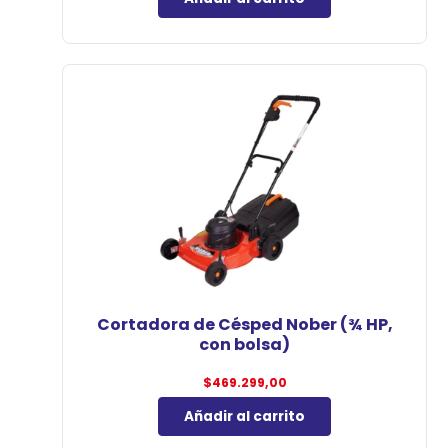
Cortadora de Césped Nober (¾ HP,
con bolsa)
$
469.299,00
Añadir al carrito