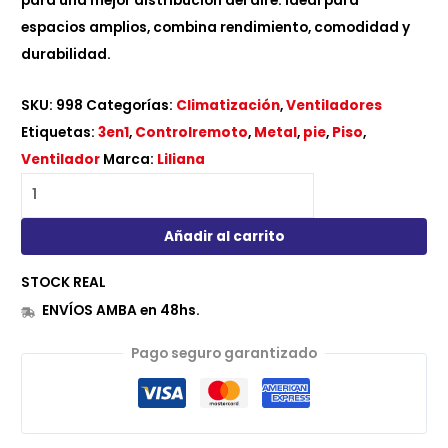
para una mejor distribución del aire. Ideal para
espacios amplios, combina rendimiento, comodidad y
durabilidad.
SKU:
998
Categorías:
Climatización
,
Ventiladores
Etiquetas:
3en1
,
Controlremoto
,
Metal
,
pie
,
Piso
,
Ventilador
Marca:
Liliana
Añadir al carrito
STOCK REAL
ENVÍOS AMBA en 48hs.
Pago seguro garantizado