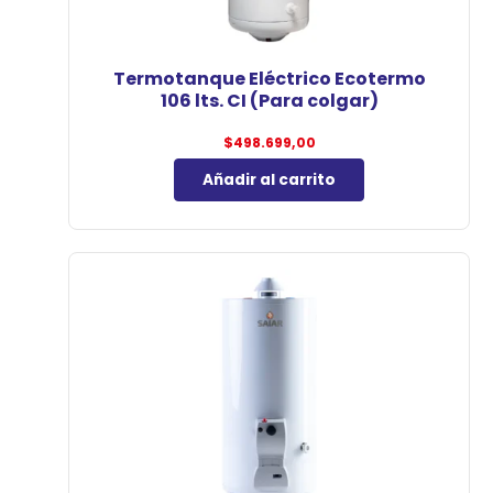
Termotanque Eléctrico Ecotermo
106 lts. CI (Para colgar)
$
498.699,00
Añadir al carrito