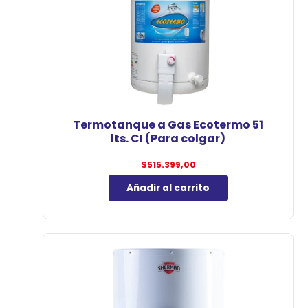
Termotanque a Gas Ecotermo 51
lts. CI (Para colgar)
$
515.399,00
Añadir al carrito