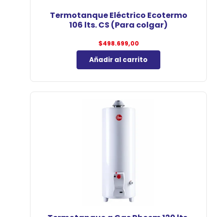
Termotanque Eléctrico Ecotermo
106 lts. CS (Para colgar)
$
498.699,00
Añadir al carrito