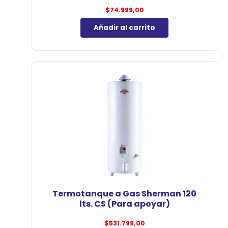
$
74.999,00
Añadir al carrito
Termotanque a Gas Sherman 120
lts. CS (Para apoyar)
$
531.799,00