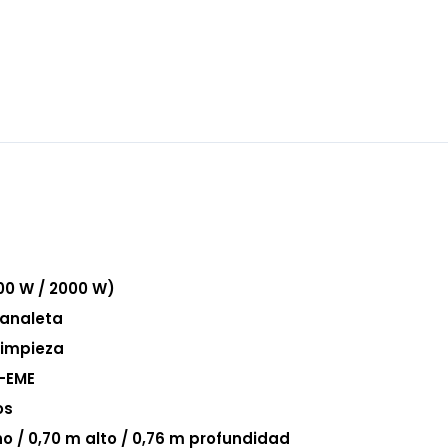
00 W / 2000 W)
canaleta
limpieza
-EME
os
 / 0,70 m alto / 0,76 m profundidad