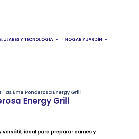
domésticos
Audio y Video
Open Celulares y tecnología
Open Hogar y 
ELULARES Y TECNOLOGÍA
HOGAR Y JARDÍN
onal
ica Tas Eme Ponderosa Energy Grill
erosa Energy Grill
y versátil, ideal para preparar carnes y