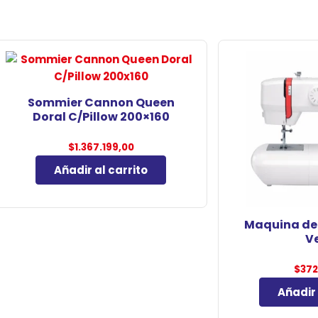
Sommier Cannon Queen
Doral C/Pillow 200×160
$
1.367.199,00
Añadir al carrito
Maquina de
Ve
$
372
Añadir 