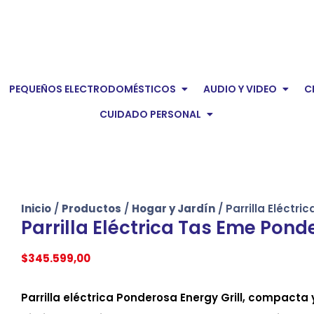
Parrilla
Eléctrica
Tas
Eme
Ponderosa
en Electrodomésticos
Open Pequeños Electro
Open 
PEQUEÑOS ELECTRODOMÉSTICOS
AUDIO Y VIDEO
C
Energy
Grill
Open Cuidado pers
CUIDADO PERSONAL
cantidad
Inicio
/
Productos
/
Hogar y Jardín
/ Parrilla Eléctr
Parrilla Eléctrica Tas Eme Pond
$
345.599,00
Parrilla eléctrica Ponderosa Energy Grill, compacta 