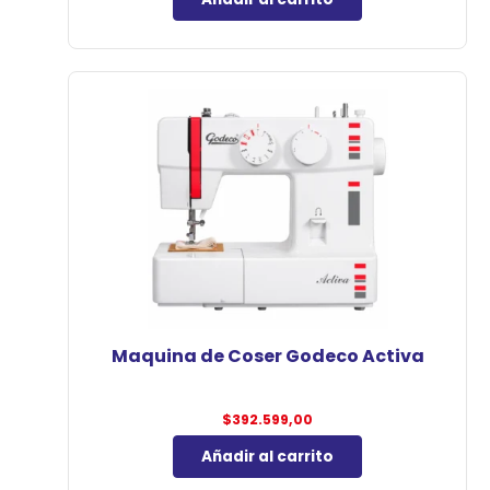
Maquina de Coser Godeco Activa
$
392.599,00
Añadir al carrito