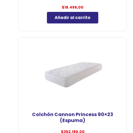
$
18.499,00
Añadir al carrito
Colchón Cannon Princess 90×23
(Espuma)
$
352.199,00