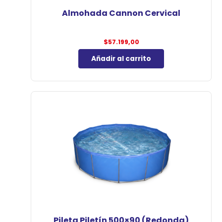
Almohada Cannon Cervical
$
57.199,00
Añadir al carrito
Pileta Piletín 500×90 (Redonda)