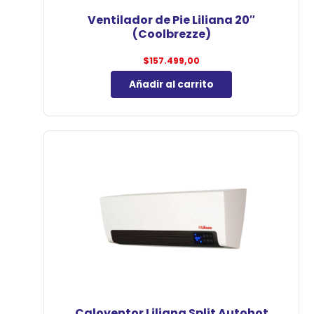
Ventilador de Pie Liliana 20″
(Coolbrezze)
$
157.499,00
Añadir al carrito
Caloventor Liliana Split Autohot