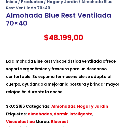
Inicio
/
Productos
/
Hogar y Jardín
/ Almohada Blue
Rest Ventilada 70×40
Almohada Blue Rest Ventilada
70×40
$
48.199,00
La almohada Blue Rest viscoelástica ventilada ofrece
soporte ergonómico y frescura para un descanso
confortable. Su espuma termosensible se adapta al
cuerpo, ayudando a mejorar la postura y brindar mayor
relajación durante la noche.
SKU:
2186
Categorías:
Almohadas
,
Hogar y Jardín
Etiquetas:
almohadas
,
dormir
,
inteligente
,
Viscoelastica
Marca:
Bluerest