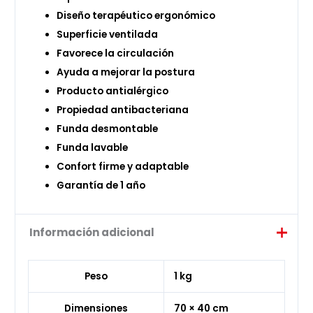
Diseño terapéutico ergonómico
Superficie ventilada
Favorece la circulación
Ayuda a mejorar la postura
Producto antialérgico
Propiedad antibacteriana
Funda desmontable
Funda lavable
Confort firme y adaptable
Garantía de 1 año
Información adicional
Peso
1 kg
Dimensiones
70 × 40 cm