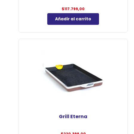
$
117.799,00
Añadir al carrito
Grill Eterna
$
220.399,00