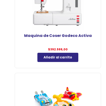
Maquina de Coser Godeco Activa
$
392.599,00
Añadir al carrito