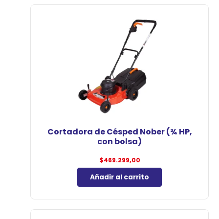
Cortadora de Césped Nober (¾ HP,
con bolsa)
$
469.299,00
Añadir al carrito