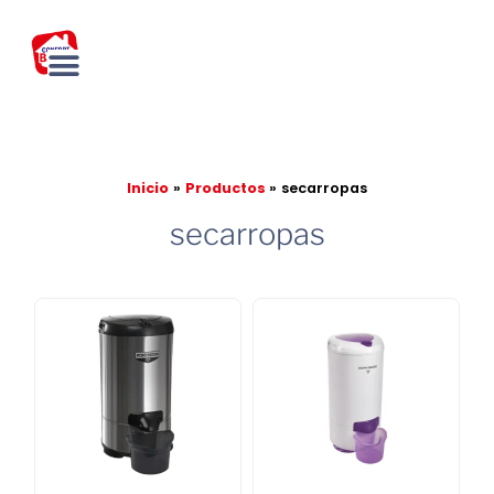
Ir
al
contenido
Inicio
Productos
secarropas
secarropas