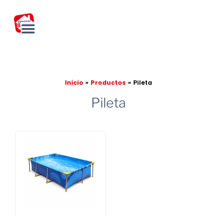
Ir
al
contenido
Inicio
Productos
Pileta
Pileta