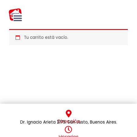
Ir
al
contenido
Tu carrito está vacío.
Dirección
Dr. Ignacio Arieta 2175. San Justo, Buenos Aires.
Horarios